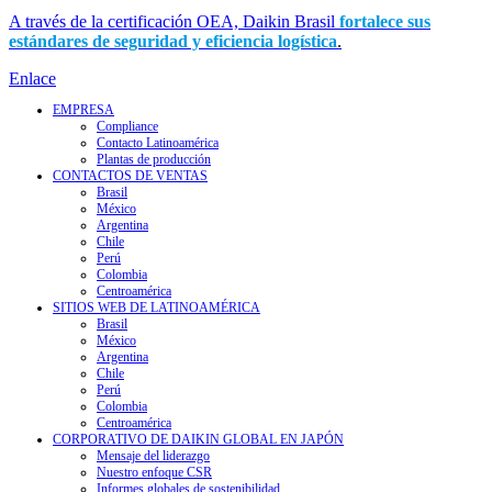
A través de la certificación OEA, Daikin Brasil
fo
rtalece sus
estándares de seguridad y eficiencia logística
.
Enlace
EMPRESA
Compliance
Contacto Latinoamérica
Plantas de producción
CONTACTOS DE VENTAS
Brasil
México
Argentina
Chile
Perú
Colombia
Centroamérica
SITIOS WEB DE LATINOAMÉRICA
Brasil
México
Argentina
Chile
Perú
Colombia
Centroamérica
CORPORATIVO DE DAIKIN GLOBAL EN JAPÓN
Mensaje del liderazgo
Nuestro enfoque CSR
Informes globales de sostenibilidad